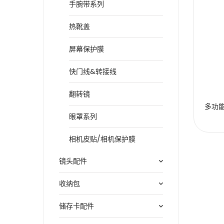
手腕带系列
热靴盖
屏幕保护膜
快门线&转接线
翻转镜
多功能
眼罩系列
相机皮贴/相机保护膜
镜头配件
收纳包
储存卡配件