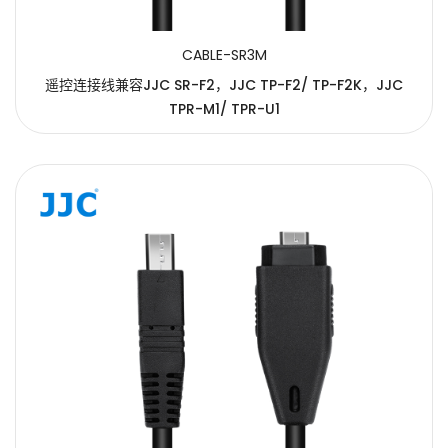
CABLE-SR3M
遥控连接线兼容JJC SR-F2，JJC TP-F2/ TP-F2K，JJC
TPR-M1/ TPR-U1