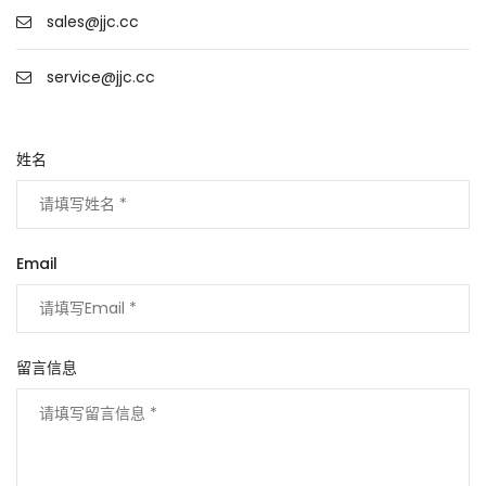
sales@jjc.cc
service@jjc.cc
姓名
Email
留言信息