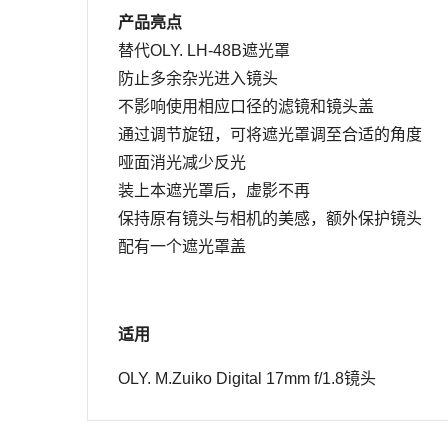
产品亮点
替代OLY. LH-48B遮光罩
防止多余杂光进入镜头
不影响使用相应口径的滤镜和镜头盖
通过调节旋钮，可将遮光罩调至合适的角度
哑面消光减少反光
装上本遮光罩后，虚影不再
保持原有镜头与相机的美感，
额外保护镜头
配有一个遮光罩盖
适用
OLY. M.Zuiko Digital 17mm f/1.8
镜头
姓名