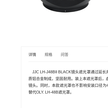
详情
规格
问答
JJC LH-J
48B
II
BLACK
镜头遮光罩通过延长
质铝合金制成，坚固耐用。
装上本遮光罩后，
镜头。
同时，本款遮光罩也不影响安装口径为
替代
OLY.
LH-48B
遮光罩。