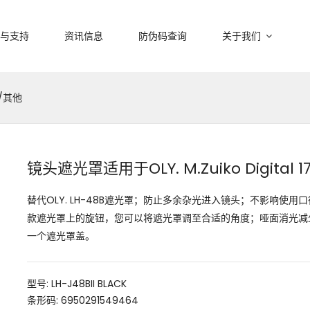
与支持
资讯信息
防伪码查询
关于我们
./其他
镜头遮光罩适用于OLY. M.Zuiko Digital 1
替代OLY. LH-48B遮光罩；防止多余杂光进入镜头；不影响使
款遮光罩上的旋钮，您可以将遮光罩调至合适的角度；哑面消光减
一个遮光罩盖。
型号: LH-J48BII BLACK
条形码: 6950291549464