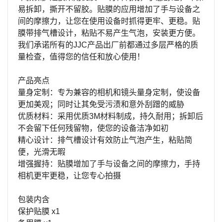
易拆卸，撕开不留胶。贴膜的应用增加了手与设备之
间的摩擦力，让您在使用设备时抓得更牢、更稳。贴
膜带排气槽设计，粘贴不易产生气泡，安装更方便。
我们承诺所有的
JJC
产品出厂前都通过多层严格的质
量检查，值得您的信任和放心使用！
产品亮点
量身定制：专为兼容的相机和镜头量身定制，使设备
更加美观；同时让其免受污渍和意外刮蹭的威胁
优质材料：采用优质
3M
材料制成，持久耐用；拆卸后
不会留下任何残留物，使您的设备洁净如初
精心设计：排气槽设计有效防止气泡产生，粘贴简
便，光滑无暇
增强握持：贴膜增加了手与设备之间的摩擦力，手持
相机更牢更稳，让您专心拍摄
包装内含
保护贴膜
x1