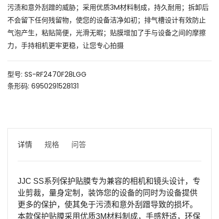
污渍和意外刮蹭的威胁；采用优质3M材料制成，持久耐用；拆卸后
不会留下任何残留物，使您的设备洁净如初；排气槽设计有效防止
气泡产生，粘贴简便，光滑无暇；贴膜增加了手与设备之间的摩擦
力，手持相机更牢更稳，让您专心拍摄
型号: SS-RF2470F28LGG
条形码: 6950291528131
详情
规格
问答
JJC SS
系列保护贴膜专为兼容的相机和镜头设计，专
业剪裁，量身定制，装饰您的设备的同时为设备提供
更多的保护，使其免于污渍和意外刮蹭导致的损坏。
本款保护贴膜采用优质
3M
材料制成，手感舒适，环保