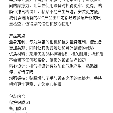
间的摩擦力，让您在使用设备时抓得更牢、更稳。贴
膜带排气槽设计，粘贴不易产生气泡，安装更方便。
我们承诺所有的
JJC
产品出厂前都通过多层严格的质
量检查，值得您的信任和放心使用！
产品亮点
量身定制：专为兼容的相机和镜头量身定制，使设备
更加美观；同时让其免受污渍和意外刮蹭的威胁
优质材料：采用优质
3M
材料制成，持久耐用；拆卸后
不会留下任何残留物，使您的设备洁净如初
精心设计：排气槽设计有效防止气泡产生，粘贴简
便，光滑无暇
增强握持：贴膜增加了手与设备之间的摩擦力，手持
相机更牢更稳，让您专心拍摄
包装内含
保护贴膜
x1
备用膜
x1