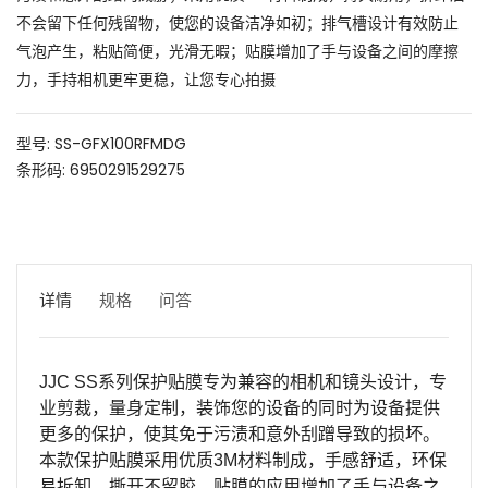
不会留下任何残留物，使您的设备洁净如初；排气槽设计有效防止
气泡产生，粘贴简便，光滑无暇；贴膜增加了手与设备之间的摩擦
力，手持相机更牢更稳，让您专心拍摄
型号: SS-GFX100RFMDG
条形码: 6950291529275
详情
规格
问答
JJC SS
系列保护贴膜专为兼容的相机和镜头设计，专
业剪裁，量身定制，装饰您的设备的同时为设备提供
更多的保护，使其免于污渍和意外刮蹭导致的损坏。
本款保护贴膜采用优质
3M
材料制成，手感舒适，环保
易拆卸，撕开不留胶。贴膜的应用增加了手与设备之