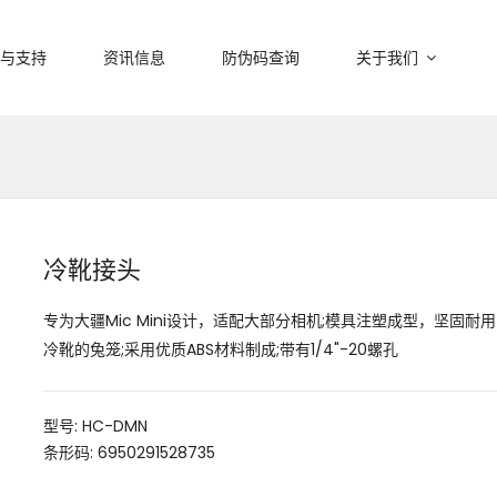
与支持
资讯信息
防伪码查询
关于我们
冷靴接头
专为大疆Mic Mini设计，适配大部分相机;模具注塑成型，坚固耐用
冷靴的兔笼;采用优质ABS材料制成;带有1/4"-20螺孔
型号: HC-DMN
条形码: 6950291528735