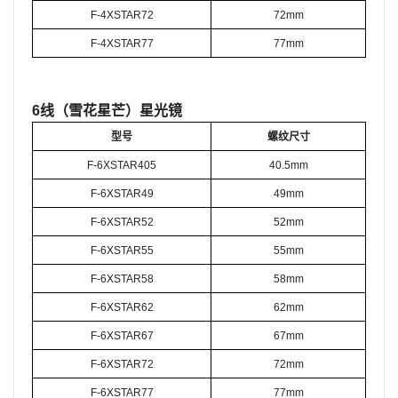
F-4XSTAR72
72mm
F-4XSTAR77
77mm
6线（雪花星芒）星光镜
型号
螺纹尺寸
F-6XSTAR405
40.5mm
F-6XSTAR49
49mm
F-6XSTAR52
52mm
F-6XSTAR55
55mm
F-6XSTAR58
58mm
F-6XSTAR62
62mm
F-6XSTAR67
67mm
F-6XSTAR72
72mm
F-6XSTAR77
77mm