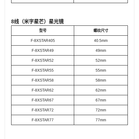
8线（米字星芒）星光镜
型号
螺纹尺寸
F-8XSTAR405
40.5mm
F-8XSTAR49
49mm
F-8XSTAR52
52mm
F-8XSTAR55
55mm
F-8XSTAR58
58mm
F-8XSTAR62
62mm
F-8XSTAR67
67mm
F-8XSTAR72
72mm
F-8XSTAR77
77mm
姓名